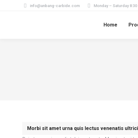
info@anbang-carbide.com
Monday – Saturday 8:30
Home
Pro
Morbi sit amet urna quis lectus venenatis ultric