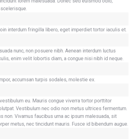
ac tincidunt lorem malesuada. Donec sed euismod odio,
 scelerisque.
interdum fringilla libero, eget imperdiet tortor iaculis et.
alesuada nunc, non posuere nibh. Aenean interdum luctus
lis, enim velit lobortis diam, a congue nisi nibh id neque.
empor, accumsan turpis sodales, molestie ex.
 vestibulum eu. Mauris congue viverra tortor porttitor
 volutpat. Vestibulum nec odio non metus ultrices fermentum.
us non. Vivamus faucibus urna ac ipsum malesuada, sit
rper metus, nec tincidunt mauris. Fusce id bibendum augue.