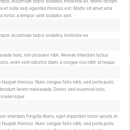
empor, accumsan turpis sodales, molestie ex. Morbi dictum
ra et nulla sed, egestas rhoncus est. Morbi sit amet urna
a tortor, a tempor velit sodales sed.
empor, accumsan turpis sodales, molestie ex.
alesuada nunc, non posuere nibh. Aenean interdum luctus
lis, enim velit lobortis diam, a congue nisi nibh id neque.
 feugiat rhoncus. Nunc congue felis nibh, sed porta justo
ac tincidunt lorem malesuada. Donec sed euismod odio,
 scelerisque.
interdum fringilla libero, eget imperdiet tortor iaculis et.
 feugiat rhoncus. Nunc congue felis nibh, sed porta justo