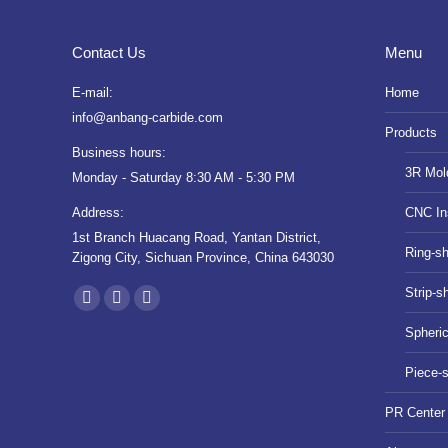
Contact Us
Menu
E-mail:
Home
info@anbang-carbide.com
Products
Business hours:
3R Mol
Monday - Saturday 8:30 AM - 5:30 PM
Address:
CNC In
1st Branch Huacang Road, Yantan District,
Ring-s
Zigong City, Sichuan Province, China 643030
Find us on:
Strip-s
YouTube
Instagram
Whatsapp
Spheri
page
page
page
opens
opens
opens
Piece-
in
in
in
PR Center
new
new
new
window
window
window