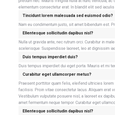
pretium nec. Mauris fringilla nulla at nunc vehicula, 
elementum consectetur erat. In blandit elit sed iaculis
Tincidunt lorem malesuada sed euismod odio?
Nam eu condimentum justo, sit amet bibendum est. Proin 
Ellentesque sollicitudin dapibus nisl?
Nulla ut gravida ante, nec rutrum orci. Curabitur in m
scelerisque. Suspendisse laoreet, leo at dignissim iacu
Duis tempus imperdiet duis?
Duis tempus imperdiet dui eget porta. Mauris et mi t
Curabitur eget ullamcorper metus?
Praesent porttitor quam felis, eleifend ultricies lorem
facilisis. Proin vitae consectetur lacus. Aliquam erat
Vestibulum vulputate posuere nisl, a laoreet ex dapib
amet fermentum neque tempor. Curabitur eget ullamco
Ellentesque sollicitudin dapibus nisl?