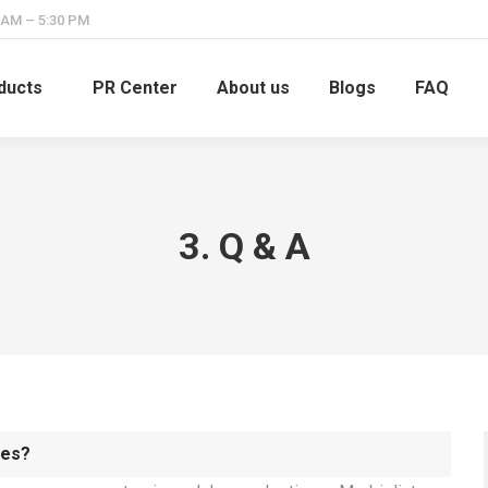
 AM – 5:30 PM
ducts
PR Center
About us
Blogs
FAQ
3. Q & A
ies?