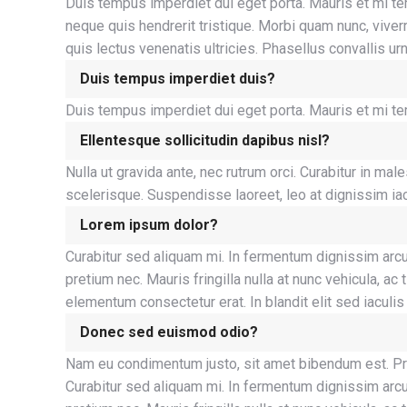
Duis tempus imperdiet dui eget porta. Mauris et mi t
neque quis hendrerit tristique. Morbi quam nunc, viver
quis lectus venenatis ultricies. Phasellus convallis urn
Duis tempus imperdiet duis?
Duis tempus imperdiet dui eget porta. Mauris et mi t
Ellentesque sollicitudin dapibus nisl?
Nulla ut gravida ante, nec rutrum orci. Curabitur in m
scelerisque. Suspendisse laoreet, leo at dignissim iacu
Lorem ipsum dolor?
Curabitur sed aliquam mi. In fermentum dignissim arcu
pretium nec. Mauris fringilla nulla at nunc vehicula, 
elementum consectetur erat. In blandit elit sed iaculis
Donec sed euismod odio?
Nam eu condimentum justo, sit amet bibendum est. Proin 
Curabitur sed aliquam mi. In fermentum dignissim arcu