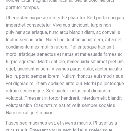
non, efficitur magna. Nulla facilisi. Sed at dolor eu orci
porttitor tempus.
Ut egestas augue ac molestie pharetra. Sed porta dui quis
imperdiet consectetur. Vivamus tincidunt, turpis non
pulvinar scelerisque, nunc arcu blandit diam, ac convallis
lectus sem in odio. Nulla tincidunt tincidunt sem, sit amet
condimentum ex mollis rutrum. Pellentesque habitant
morbi tristique senectus et netus et malesuada fames ac
turpis egestas. Morbi elit leo, malesuada sit amet pretium
eget, tincidunt in sem. Vivamus purus dolor, auctor iaculis
leo in, porta semper lorem. Nullam rhoncus euismod risus
vel dignissim. Etiam sodales ante dui. Morbi pellentesque
rutrum scelerisque. Sed auctor luctus nisl dignissim
volutpat. Praesent in tortor hendrerit, interdum elit blandit,
volutpat nibh. Cras rutrum est et velit semper sodales.
Nam nec aliquet mauris.
Fusce sed maximus est, et viverra mauris. Phasellus a
cursus elit. Praesent varius sem id felis scelerisque