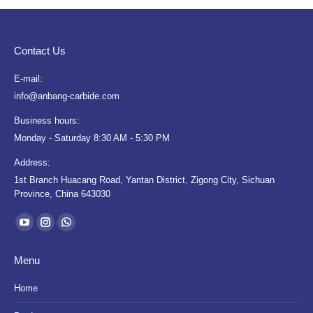
Contact Us
E-mail:
info@anbang-carbide.com
Business hours:
Monday - Saturday 8:30 AM - 5:30 PM
Address:
1st Branch Huacang Road, Yantan District, Zigong City, Sichuan
Province, China 643030
Find us on:
YouTube
Instagram
Whatsapp
page
page
page
Menu
opens
opens
opens
in
in
in
Home
new
new
new