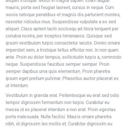
aliquet tristique. Morbi in magna sapien. Etiam augue
mauris, porta sed feugiat laoreet, cursus in neque. Cum
sociis natoque penatibus et magnis dis parturient montes,
nascetur ridiculus mus. Suspendisse vulputate a ex sed
aliquet. Class aptent taciti sociosqu ad litora torquent per
conubia nostra, per inceptos himenaeos. Quisque sed
ipsum vestibulum turpis consectetur iaculis. Donec ornare
imperdiet sem, a tristique tellus efficitur non. In non quam
ante. Proin eu dolor tempus, sollicitudin turpis a, commodo
neque. Suspendisse faucibus semper semper. Proin
semper dapibus urna quis elementum. Proin pharetra
ipsum eget pretium pulvinar. Phasellus auctor placerat ex
ut interdum.
Vestibulum in gravida erat. Pellentesque eu erat sed odio
tempor dignissim fermentum non turpis. Curabitur eu
massa id ex placerat interdum a non erat. Proin egestas
porta malesuada. Nulla facilisi. Mauris ornare pharetra
nibh, id dignissim leo mollis et. Curabitur dignissim eu