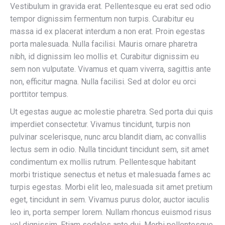
Vestibulum in gravida erat. Pellentesque eu erat sed odio
tempor dignissim fermentum non turpis. Curabitur eu
massa id ex placerat interdum a non erat. Proin egestas
porta malesuada. Nulla facilisi. Mauris ornare pharetra
nibh, id dignissim leo mollis et. Curabitur dignissim eu
sem non vulputate. Vivamus et quam viverra, sagittis ante
non, efficitur magna. Nulla facilisi. Sed at dolor eu orci
porttitor tempus.
Ut egestas augue ac molestie pharetra. Sed porta dui quis
imperdiet consectetur. Vivamus tincidunt, turpis non
pulvinar scelerisque, nunc arcu blandit diam, ac convallis
lectus sem in odio. Nulla tincidunt tincidunt sem, sit amet
condimentum ex mollis rutrum. Pellentesque habitant
morbi tristique senectus et netus et malesuada fames ac
turpis egestas. Morbi elit leo, malesuada sit amet pretium
eget, tincidunt in sem. Vivamus purus dolor, auctor iaculis
leo in, porta semper lorem. Nullam rhoncus euismod risus
vel dignissim. Etiam sodales ante dui. Morbi pellentesque